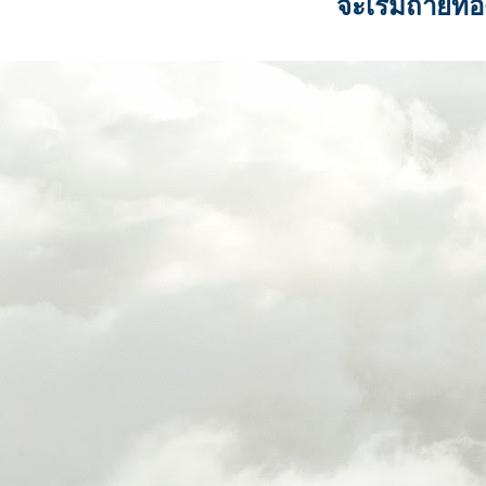
จะเริ่มถ่ายท