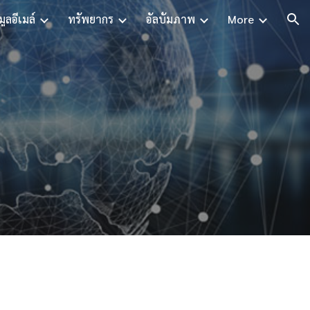
มูลอีเมล์
ทรัพยากร
อัลบั้มภาพ
More
ion