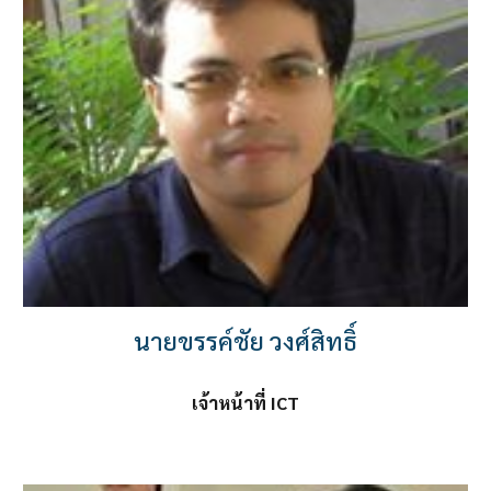
นายขรรค์ชัย วงศ์สิทธิ์
เจ้าหน้าที่ ICT