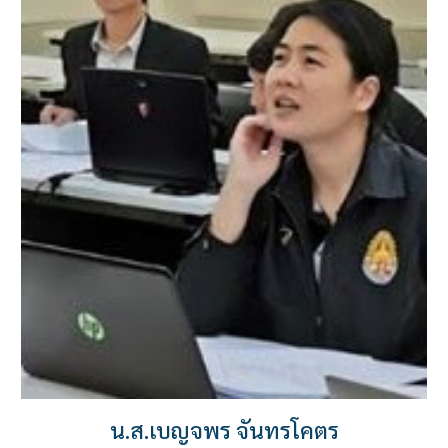
น.ส.เบญจพร จันทรโคตร